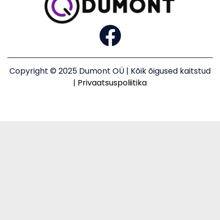
Copyright © 2025 Dumont OÜ | Kõik õigused kaitstud
|
Privaatsuspoliitika