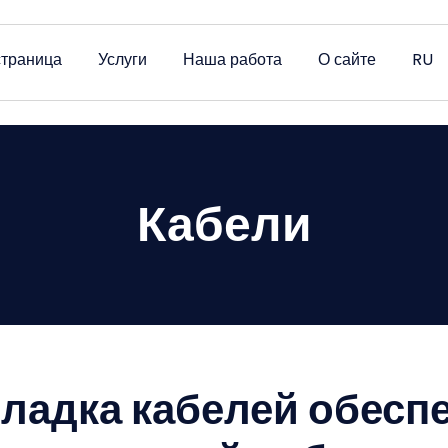
страница
Услуги
Наша работа
О сайте
RU
Кабели
ладка кабелей обесп